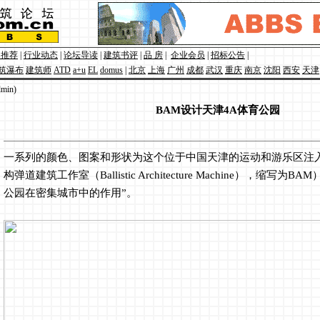
点推荐
|
行业动态
|
论坛导读
|
建筑书评
|
品 房
|
企业会员
|
招标公告
|
筑瀑布
建筑师
ATD
a+u
EL
domus
|
北京
上海
广州
成都
武汉
重庆
南京
沈阳
西安
天津
in)
BAM设计天津4A体育公园
一系列的颜色、图案和形状为这个位于中国天津的运动和游乐区注
构弹道建筑工作室（Ballistic Architecture Machine），缩写
公园在密集城市中的作用”。