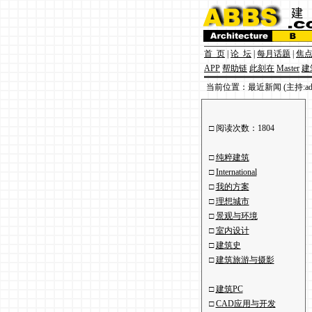
首 页
|
论 坛
|
每月话题
|
焦
APP
帮助链
此刻在
Master
建
当前位置：最近新闻 (主持:adm
□ 阅读次数：1804
□
纯粹建筑
□
International
□
我的方案
□
理想城市
□
景观与环境
□
室内设计
□
建筑史
□
建筑旅游与摄影
□
建筑PC
□
CAD应用与开发