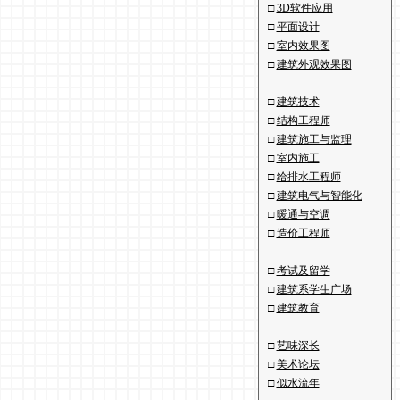
□
3D软件应用
□
平面设计
□
室内效果图
□
建筑外观效果图
□
建筑技术
□
结构工程师
□
建筑施工与监理
□
室内施工
□
给排水工程师
□
建筑电气与智能化
□
暖通与空调
□
造价工程师
□
考试及留学
□
建筑系学生广场
□
建筑教育
□
艺味深长
□
美术论坛
□
似水流年