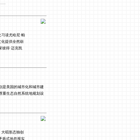
……
次习读尤哈尼·帕
文化提供全然崭
家彼得·迈克凯
别是美国的城市化和城市建
尊重生态自然系统地规划设
，大唱形态独创
矛盾式地忽视实