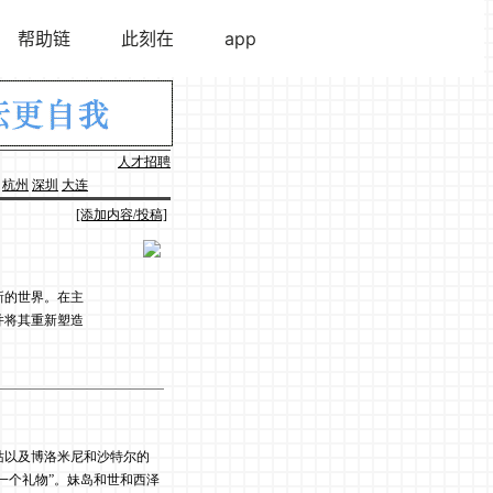
人才招聘
杭州
深圳
大连
[添加内容/投稿]
新的世界。在主
并将其重新塑造
。
站以及博洛米尼和沙特尔的
一个礼物”。妹岛和世和西泽