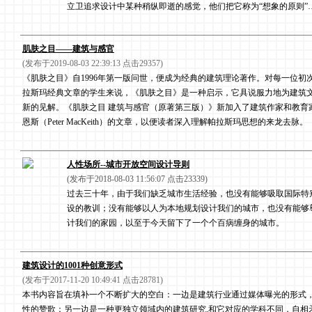
立卫追求设计中某种稍纵即逝的感觉，他们把它称为“想象的原则”
肌肤之目——建筑与感官
(发布于2019-08-03 22:39:13 点击29357)
《肌肤之目》自1996年第一版问世，便成为经典的建筑理论著作。对每一位初
拉斯玛经典文章的学生来说，《肌肤之目》是一种启示，它具说服力地为建筑
新的见解。《肌肤之目 建筑与感官（原著第三版）》新加入了建筑作家和教育
恩斯（Peter MacKeith）的文章，以便读者深入理解帕拉斯玛思想的来龙去脉。
人性场所--城市开放空间设计导则
(发布于2018-08-03 11:56:07 点击23339)
过去三十年，由于我们缺乏城市生活经验，也没有能够吸取国际特
设的教训；没有能够以人为本地规划设计我们的城市，也没有能够
计我们的家园，以至于今天留下了一个个百病缠身的城市。
建筑设计的1001种创意形式
(发布于2017-11-20 10:49:41 点击28781)
本书内容旨在填补一个不断扩大的空白：一边是建筑行业通过媒体曝光的形式
性的赞歌；另一边是一种更独立领域内的建筑研究,和它对应的学科不同，自相