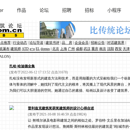
焦点推荐
|
行业动态
|
论坛导读
|
建筑书评
|
品 房
|
企业会员
|
招标公告
|
对话建筑界
|
筑瀑布
建筑师
ATD
a+u
EL
domus
|
北京
上海
广州
成都
武汉
重庆
南京
沈阳
西安
天津
LON)
扎哈·哈迪德全集
(发布于2022-06-12 17:13:52 点击31678)
扎哈没有发明新形式的建造方法和技术，而是用颠覆的方式呈献给我们一个崭
体与客体的消解中，她找到了现代主义的根本，将其搬上了现代风景的舞台，
为我们可以大胆漫游的空间。她通过自己的素描、绘画以及设计改变了建筑界
普利兹克建筑奖获奖建筑师的设计心得自述
(发布于2021-10-08 16:46:59 点击19824)
让·努维尔谈及电影和建筑之间的相似之处。罗伯特·文丘里在加油
作品里发现设计想法。詹姆斯·斯特林相信最好的建筑是‘I给城市的