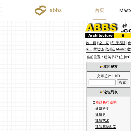
首 页
|
论 坛
|
每月话题
|
APP
帮助链
此刻在
Master
建
当前位置：建筑书评 (主持:CA
本栏搜索
文章总计：103
论坛列表
□
卓越折扣图书
建筑科学
建筑史
建筑艺术
建筑基础科学