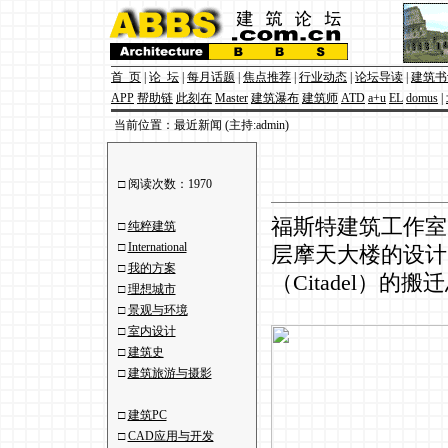
首 页
|
论 坛
|
每月话题
|
焦点推荐
|
行业动态
|
论坛导读
|
建筑书
APP
帮助链
此刻在
Master
建筑瀑布
建筑师
ATD
a+u
EL
domus
|
当前位置：最近新闻 (主持:admin)
□ 阅读次数：1970
福斯特建筑工作室（F
□
纯粹建筑
□
International
层摩天大楼的设计
□
我的方案
（Citadel）的搬
□
理想城市
□
景观与环境
□
室内设计
□
建筑史
□
建筑旅游与摄影
□
建筑PC
□
CAD应用与开发