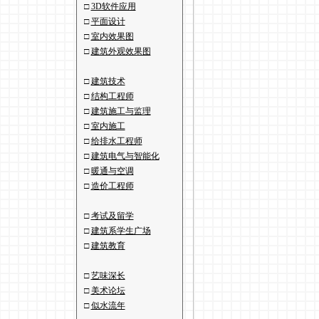
□
3D软件应用
□
平面设计
□
室内效果图
□
建筑外观效果图
□
建筑技术
□
结构工程师
□
建筑施工与监理
□
室内施工
□
给排水工程师
□
建筑电气与智能化
□
暖通与空调
□
造价工程师
□
考试及留学
□
建筑系学生广场
□
建筑教育
□
艺味深长
□
美术论坛
□
似水流年